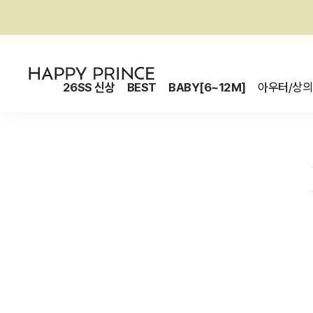
26SS 신상
BEST
BABY[6~12M]
아우터/상의