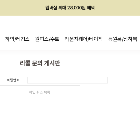
멤버십 최대 28,000원 혜택
하의/레깅스
원피스/수트
라운지웨어/베이직
등원룩/상하복
리콜 문의 게시판
비밀번호
확인
취소
목록