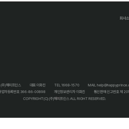
회사
 (주)해피프린스
대표 이화진
TEL 1668-1570
MAIL help@happyprince.c
사업자등록번호 366-86-00898
개인정보관리자 이화진
통신판매 신고번호 제 20
COPYRIGHT(C) (주)해피프린스 ALL RIGHT RESERVED.