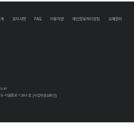
소개
공지사항
FAQ
이용약관
개인정보처리방침
도매문의
o.kr
18-서울종로-1384 호
[사업자정보확인]