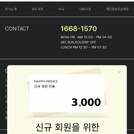
회사소개
공지사항
FAQ
이용약관
개인정보취급방침
1668-1570
CONTACT
MON-FRI : AM 10:00 - PM 04:00
SAT,SUN,HOLIDAY OFF
LUNCH PM 12:30 ~ PM 01:30
COMPANY INFO
상호
(주)해피프린스
대표
이화진
TEL
1668-1570
E-MAIL
help@happyprince.co.kr
주소
서울시 종로구 이화장길 46
사업자등록번호
366-86-00898
개인정보관리자
이화진
통신판매신고번호
제 2018-서울종로-1384 호
[사업자정보확인]