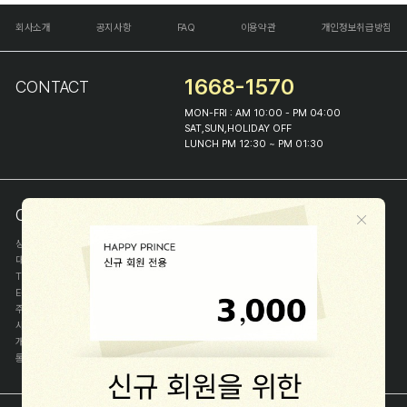
회사소개
공지사항
FAQ
이용약관
개인정보취급방침
1668-1570
CONTACT
MON-FRI : AM 10:00 - PM 04:00
SAT,SUN,HOLIDAY OFF
LUNCH PM 12:30 ~ PM 01:30
COMPANY INFO
상호
(주)해피프린스
대표
이화진
TEL
1668-1570
E-MAIL
help@happyprince.co.kr
주소
서울시 종로구 이화장길 46
사업자등록번호
366-86-00898
개인정보관리자
이화진
통신판매신고번호
제 2018-서울종로-1384 호
[사업자정보확인]