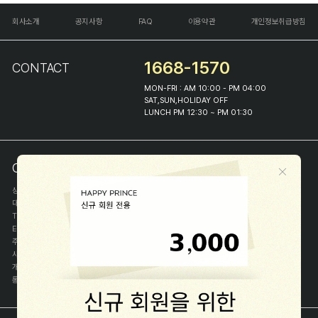
회사소개
공지사항
FAQ
이용약관
개인정보취급방침
1668-1570
CONTACT
MON-FRI : AM 10:00 - PM 04:00
SAT,SUN,HOLIDAY OFF
LUNCH PM 12:30 ~ PM 01:30
COMPANY INFO
상호
(주)해피프린스
대표
이화진
TEL
1668-1570
E-MAIL
help@happyprince.co.kr
주소
서울시 종로구 이화장길 46
사업자등록번호
366-86-00898
개인정보관리자
이화진
통신판매신고번호
제 2018-서울종로-1384 호
[사업자정보확인]