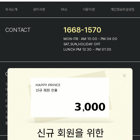
회사소개
공지사항
FAQ
이용약관
개인정보취급방침
1668-1570
CONTACT
MON-FRI : AM 10:00 - PM 04:00
SAT,SUN,HOLIDAY OFF
LUNCH PM 12:30 ~ PM 01:30
COMPANY INFO
상호
(주)해피프린스
대표
이화진
TEL
1668-1570
E-MAIL
help@happyprince.co.kr
주소
서울시 종로구 이화장길 46
사업자등록번호
366-86-00898
개인정보관리자
이화진
통신판매신고번호
제 2018-서울종로-1384 호
[사업자정보확인]