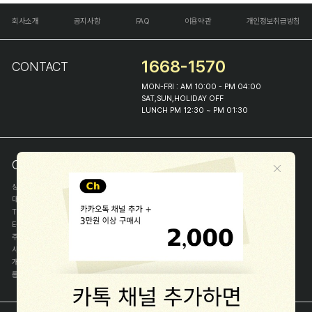
회사소개
공지사항
FAQ
이용약관
개인정보취급방침
1668-1570
CONTACT
MON-FRI : AM 10:00 - PM 04:00
SAT,SUN,HOLIDAY OFF
LUNCH PM 12:30 ~ PM 01:30
COMPANY INFO
상호
(주)해피프린스
대표
이화진
TEL
1668-1570
E-MAIL
help@happyprince.co.kr
주소
서울시 종로구 이화장길 46
사업자등록번호
366-86-00898
개인정보관리자
이화진
통신판매신고번호
제 2018-서울종로-1384 호
[사업자정보확인]