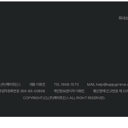
회사
 (주)해피프린스
대표 이화진
TEL 1668-1570
MAIL help@happyprince.c
사업자등록번호 366-86-00898
개인정보관리자 이화진
통신판매 신고번호 제 20
COPYRIGHT(C) (주)해피프린스 ALL RIGHT RESERVED.