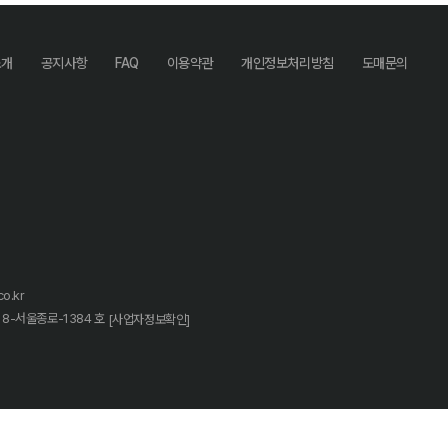
소개
공지사항
FAQ
이용약관
개인정보처리방침
도매문의
o.kr
18-서울종로-1384 호
[사업자정보확인]