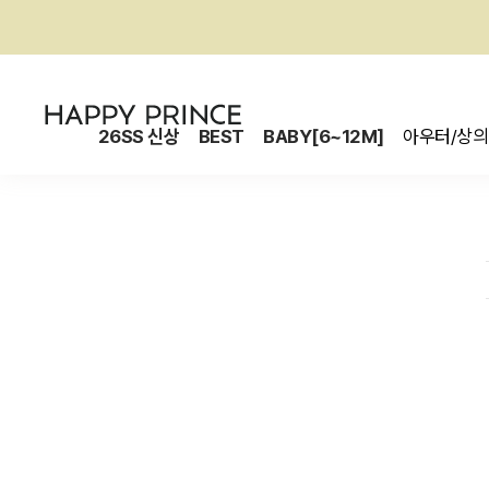
26SS 신상
BEST
BABY[6~12M]
아우터/상의