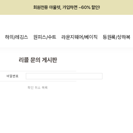
회원전용 아울렛, 가입하면 ~60% 할인!
멤버십 최대 28,000원 혜택
하의/레깅스
원피스/수트
라운지웨어/베이직
등원룩/상하복
리콜 문의 게시판
비밀번호
확인
취소
목록