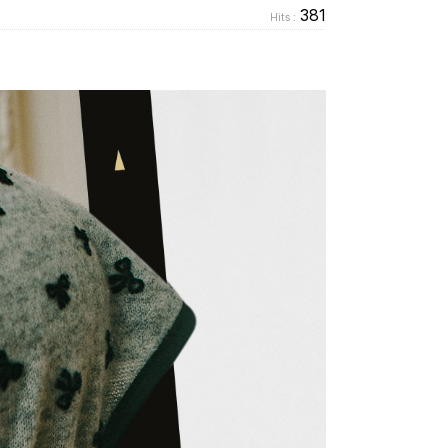
381
Hits :