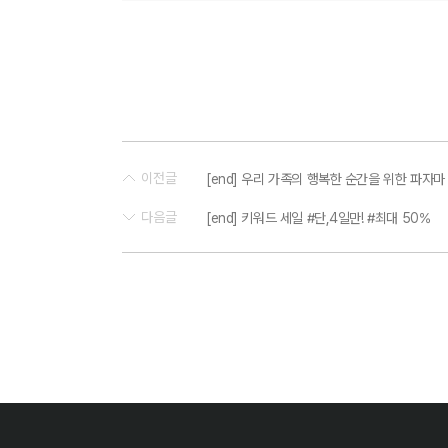
이전글
[end] 우리 가족의 행복한 순간을 위한 파자마
다음글
[end] 키워드 세일 #단,4일만! #최대 50%