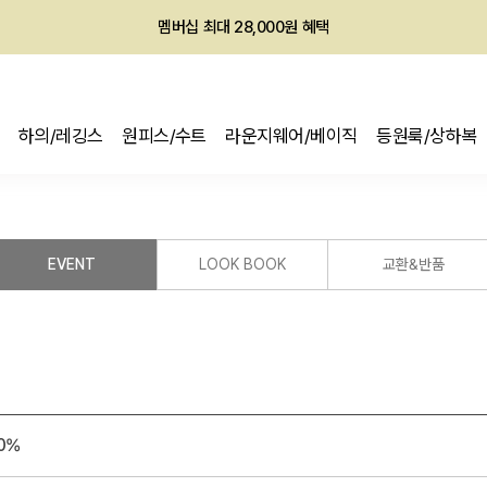
회원전용 아울렛, 가입하면 ~60% 할인!
멤버십 최대 28,000원 혜택
하의/레깅스
원피스/수트
라운지웨어/베이직
등원룩/상하복
EVENT
LOOK BOOK
교환&반품
0%