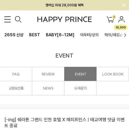
회원전용 아울렛, 가입하면 ~60% 할인!
멤버십 최대 28,000원 혜택
0
10,000
26SS 신상
BEST
BABY[6~12M]
아우터/상의
하의/레깅스
EVENT
FAQ
REVIEW
EVENT
LOOK BOOK
교환&반품
NEWS
도매문의
[-ing] 쉐라톤 그랜드 인천 호텔 X 해피프린스 | 태교여행 댓글 이벤
트 종료