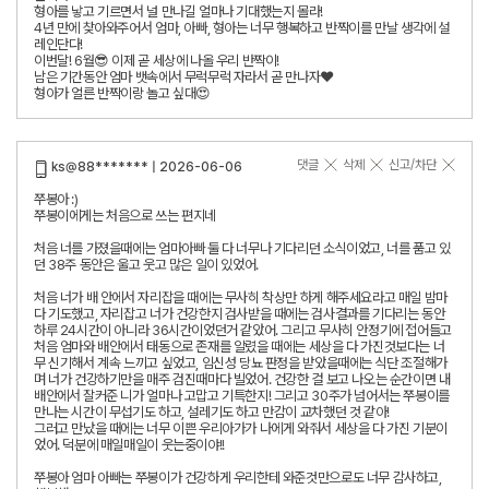
형아를 낳고 기르면서 널 만나길 얼마나 기대했는지 몰라!
4년 만에 찾아와주어서 엄마, 아빠, 형아는 너무 행복하고 반짝이를 만날 생각에 설
레인단다!
이번달! 6월😎 이제 곧 세상에 나올 우리 반짝이!
남은 기간동안 엄마 뱃속에서 무럭무럭 자라서 곧 만나자❤️
형아가 얼른 반짝이랑 놀고 싶대😍
댓글
삭제
신고/차단
ks@88******* | 2026-06-06
쭈봉아 :)
쭈봉이에게는 처음으로 쓰는 편지네
처음 너를 가졌을때에는 엄마아빠 둘 다 너무나 기다리던 소식이었고, 너를 품고 있
던 38주 동안은 울고 웃고 많은 일이 있었어.
처음 너가 배 안에서 자리잡을 때에는 무사히 착상만 하게 해주세요라고 매일 밤마
다 기도했고, 자리잡고 너가 건강한지 검사받을 때에는 검사결과를 기다리는 동안
하루 24시간이 아니라 36시간이었던거 같았어. 그리고 무사히 안정기에 접어들고
처음 엄마와 배안에서 태동으로 존재를 알렸을 때에는 세상을 다 가진것보다는 너
무 신기해서 계속 느끼고 싶었고, 임신성 당뇨 판정을 받았을때에는 식단 조절해가
며 너가 건강하기만을 매주 검진때마다 빌었어. 건강한 걸 보고 나오는 순간이면 내
배안에서 잘커준 니가 얼마나 고맙고 기특한지! 그리고 30주가 넘어서는 쭈봉이를
만나는 시간이 무섭기도 하고, 설레기도 하고 만감이 교차했던 것 같아!
그러고 만났을 때에는 너무 이쁜 우리아가가 나에게 와줘서 세상을 다 가진 기분이
었어. 덕분에 매일매일이 웃는중이야!!
쭈봉아 엄마 아빠는 쭈봉이가 건강하게 우리한테 와준것만으로도 너무 감사하고,