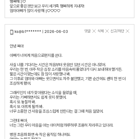
행복해 :)♡
앞으로 좋은것만 보고 우리 세가족 행복하게 지내자!
엄마아빠가 많이 사랑해 :)♡♡♡♡
댓글
삭제
신고/차단
ks@b1******* | 2026-06-03
안녕 복아
아빠가 너에게 처음으로편지를 쓴다.
사실 너를 기다리는 시간은 처음부터 웃음만 있던 시간은 아니었어.
우리는 한 번, 아주 작은 심장 소리를 마음속에 품었다가 다시 보내줘야 했거든.
짧은 시간이었는데도 참 많이 사랑했나 봐.
그 이후로 엄마와 아빠는 웃으면서도 자주 불안했고, 기쁜 순간에도 괜히 한 번 더
조심하게 됐어.
그래서인지 네가 찾아왔다는 소식을 들었을 때,
우리는 기뻐하면서도 쉽게 웃지 못했어.
혹시 또 놓칠까 봐.
혹시 또 아프게 될까 봐.
너무 소중한 건 사람을 조심스럽게 만든다는 걸 그때 처음 알았어.
그런데 복아,
너는 그런 우리 마음을 아는 아이처럼 하루하루 조용히 자라주고 있더라.
병원 초음파 화면 속 작은 움직임 하나에도