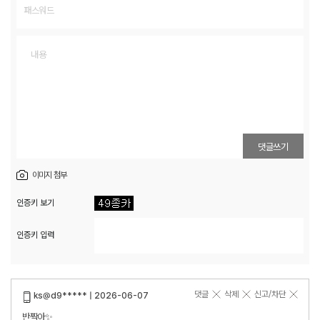
댓글쓰기
이미지 첨부
인증키 보기
인증키 입력
댓글
삭제
신고/차단
ks@d9***** | 2026-06-07
반짝아✨