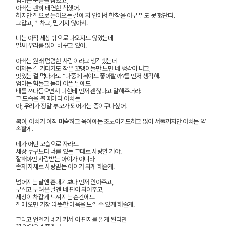
엄마는 눈물을 참았고,
아빠는 괜히 태연한 척했어.
하지만 집으로 돌아오는 길에 차 안에서 한참을 아무 말도 못 했단다.
고맙고, 벅차고, 믿기지 않아서.
너는 아직 세상 밖으로 나오지도 않았는데
벌써 우리를 많이 바꾸고 있어.
아빠는 원래 덤덤한 사람이라고 생각했는데
이제는 길 가다가도 작은 꼬맹이들만 보면 네 생각이 나고,
맛있는 걸 먹다가도 “나중에 복이도 좋아할까?를 먼저 생각해.
엄마는 힘들고 몸이 아픈 날에도
배를 쓰다듬으면서 너한테 먼저 괜찮다고 말해주더라.
그 모습을 볼 때마다 아빠는
아, 우리가 정말 부모가 되어가는 중이구나싶어.
복아, 아빠가 아직 미숙하고 육아에는 초보이기도하고 많이 서툴꺼지만 아빠는 약
속할게.
네가 어떤 모습으로 자라도
세상 누구보다 너를 있는 그대로 사랑할 거야.
잘해야만 사랑받는 아이가 아니라
존재 자체로 사랑받는 아이가 되게 해줄게.
넘어지는 날엔 혼내기보다 먼저 안아주고,
무섭고 두려운 날엔 네 편이 되어주고,
세상이 차갑게 느껴지는 순간에도
집에 오면 가장 따뜻한 마음을 느낄 수 있게 해줄게.
그리고 언젠가 네가 커서 이 편지를 읽게 된다면