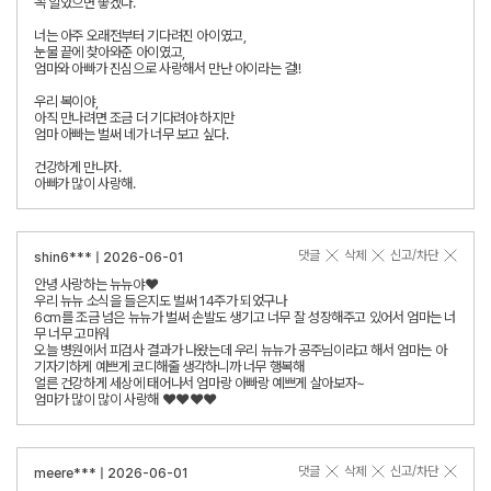
꼭 알았으면 좋겠다.
너는 아주 오래전부터 기다려진 아이였고,
눈물 끝에 찾아와준 아이였고,
엄마와 아빠가 진심으로 사랑해서 만난 아이라는 걸!!
우리 복이야,
아직 만나려면 조금 더 기다려야 하지만
엄마 아빠는 벌써 네가 너무 보고 싶다.
건강하게 만나자.
아빠가 많이 사랑해.
댓글
삭제
신고/차단
shin6*** | 2026-06-01
안녕 사랑하는 뉴뉴야❤
우리 뉴뉴 소식을 들은지도 벌써 14주가 되었구나
6cm를 조금 넘은 뉴뉴가 벌써 손발도 생기고 너무 잘 성장해주고 있어서 엄마는 너
무 너무 고마워
오늘 병원에서 피검사 결과가 나왔는데 우리 뉴뉴가 공주님이라고 해서 엄마는 아
기자기하게 예쁘게 코디해줄 생각하니까 너무 행복해
얼른 건강하게 세상에 태어나서 엄마랑 아빠랑 예쁘게 살아보자~
엄마가 많이 많이 사랑해 ❤❤❤❤
댓글
삭제
신고/차단
meere*** | 2026-06-01