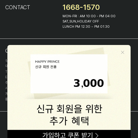
1668-1570
CONTACT
MON-FRI : AM 10:00 - PM 04:00
SAT,SUN,HOLIDAY OFF
LUNCH PM 12:30 ~ PM 01:30
COMPANY INFO
상호
(주)해피프린스
대표
이화진
TEL
1668-1570
E-MAIL
help@happyprince.co.kr
주소
서울시 종로구 이화장길 46
사업자등록번호
366-86-00898
개인정보관리자
이화진
통신판매신고번호
제 2018-서울종로-1384 호
[사업자정보확인]
COPYRIGHT(C) (주)해피프린스 ALL RIGHT RESERVED.