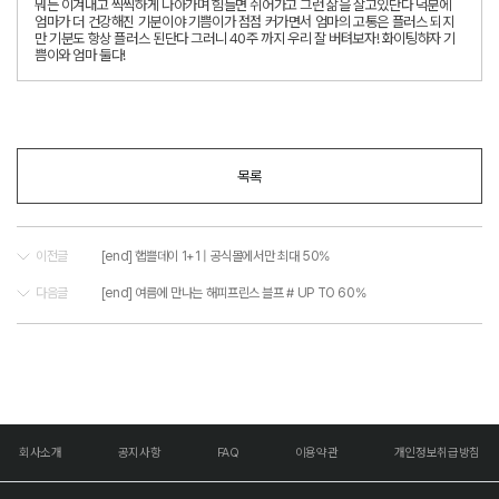
뭐든 이겨내고 씩씩하게 나아가며 힘들면 쉬어가고 그런 삶을 살고있단다 덕분에
엄마가 더 건강해진 기분이야 기쁨이가 점점 커가면서 엄마의 고통은 플러스 되지
만 기분도 항상 플러스 된단다 그러니 40주 까지 우리 잘 버텨보자! 화이팅하자 기
쁨이와 엄마 둘다!
목록
이전글
[end] 햅쁠데이 1+1 | 공식몰에서만 최대 50%
다음글
[end] 여름에 만나는 해피프린스 블프 # UP TO 60%
회사소개
공지사항
FAQ
이용약관
개인정보취급방침