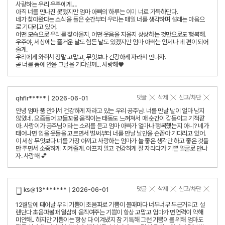
사랑하는 우리 우주에게....
아직 너를 만나진 못했지만 엄마 아빠의 하루는 이미 너로 가득하단다.
네가 찾아왔다는 소식을 들은 순간부터 우리는 매일 너를 생각하며 설레는 마음으
로 기다리고 있어.
어떤 모습으로 우리를 찾아올지, 어떤 웃음을 지을지 상상하는 것만으로도 행복해.
우주야, 세상에는 즐거운 날도 힘든 날도 있겠지만 엄마 아빠는 언제나 네 편이 되어
줄게.
우리에게 와줘서 정말 고맙고, 무엇보다 건강하게 자라서 만나자.
곧 너를 품에 안을 그날을 기다릴께... 사랑해♥
댓글
삭제
신고/차단
qhflr***** | 2026-06-01
안녕 엄마 품 안에서 건강하게 자라고 있는 우리 공주님! 너를 만날 날이 얼마 남지
않았네. 요즘들어 꼬물꼬물 움직이는 태동도 느껴져서 매 순간이 감동이고 기적같
아. 사랑이가 공주님이라는 소리를 듣고 엄마 아빠가 얼마나 행복했는지 아니? 네가
태어나면 입을 옷들을 고르면서 벌써부터 너를 만날 날만을 손꼽아 기다리고 있어.
이 세상 무엇보다 너를 가장 아끼고 사랑하는 엄마가 늘 좋은 생각만 하고 좋은 것들
만 주면서 소중하게 지켜줄게. 아프지 말고 건강하게 잘 자라다가 기쁜 얼굴로 만나
자. 사랑해 💕
댓글
삭제
신고/차단
ks@13******* | 2026-06-01
12월달에 태어날 우리 기쁨이 초음파로 기쁨이 볼때마다 너무너무 두근거리고 설
렌단다 초음파볼때 열심히 움직여주는 기쁨이 항상 고맙고 엄마가 면연력이 약해
미안해.. 하지만 기쁨이는 항상 다 이겨냈지 참 기특해 그런 기쁨이를 위해 엄마도