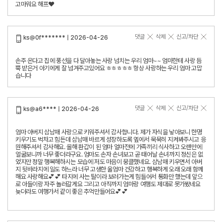
고마워요 해프❤️
댓글
삭제
신고/차단
ks@0f******* | 2026-04-26
손주 온다고 집에 풍선을 다 달아놓는 사랑 넘치는 우리 엄마~~ 엄마한테 사랑 듬
뿍 받은거 아기에게 잘 넘겨주고있어요 ㅎㅎㅎㅎㅎ 항상 사랑하는 우리 엄마 고맙
습니다
댓글
삭제
신고/차단
ks@a6**** | 2026-04-26
엄마 아버지 삼남매 사랑으로 키워주셔서 감사합니다. 제가 자식을 낳아보니 한명
키우기도 벅차고 힘든데 삼남매 바르게 성장하도록 옆에서 묵묵히 지켜봐주시고 응
원해주셔서 감사해요. 올해 환갑이 된 엄마 얼마전에 가족끼리 식사하고 오랜만에
얼굴보니까 너무 좋더라구요. 엄마도 손자 손녀보고 곧 태어날 손녀까지 정신은 없
었지만 정말 행복해하시는 모습에 저도 마음이 뭉클했네요. 삼남매 키우면서 아버
지 뒷바라지에 일도 하느라 너무 고생한 울엄마 건강하고 행복하게 오래 오래 함께
해요 사랑해요💕💕 타지에 사는 딸이라 보러가는게 힘들어서 통화만 했는데 앞으
로 아들이랑 자주 놀러갈게요 그리고 아직까지 엄마랑 여행도 제대로 못가봤네요
늦더라도 여행가서 같이 좋은 추억만들어요💕💕