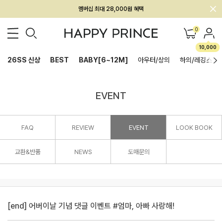
회원전용 아울렛, 가입하면 ~60% 할인!
멤버십 최대 28,000원 혜택
0
10,000
26SS 신상
BEST
BABY[6~12M]
아우터/상의
하의/레깅스
EVENT
FAQ
REVIEW
EVENT
LOOK BOOK
교환&반품
NEWS
도매문의
[end] 어버이날 기념 댓글 이벤트 #엄마, 아빠 사랑해!