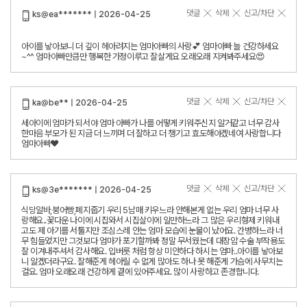
댓글
삭제
신고/차단
ks@ea******* | 2026-04-25
아이를 낳아보니 더 깊이 헤아려지는 엄마아빠의 사랑💕 엄마아빠 늘 건강하세요
~^^ 엄마아빠만큼만 행복한 가정이루고 잘살게요 오래오래 지켜봐주세요😍
댓글
삭제
신고/차단
ka@be** | 2026-04-25
세아이에 엄마가 되서야 엄마 아빠가 나를 어떻게 키워주신지 알거같고 너무 감사
한마음 부모가 된 지금 더 느끼며 더 잘하고 더 챙기고 효도해야겠네여 사랑합니다
엄마아빠❤️
댓글
삭제
신고/차단
ks@3e******* | 2026-04-25
식당알바,붕어빵,폐지줍기 우리 5남매 키우느라 안해본게 없는 우리 엄마 너무 사
랑해요..꽃다운 나이에 시집와서 시집살이에 일만하느라 그 많은 우리형제 키워내
고도 제 아기를 서툴지만 조심스레 안는 엄마 모습에 눈물이 났어요. 간병하느라 너
무 힘들었지만 그것보다 엄마가 포기할까봐 정말 무서웠는데 대장암 수술 부작용도
잘 이겨내주셔서 감사해요. 입버릇 처럼 항상 미안하다 하시는 엄마..아이를 낳아보
니 알겠더라구요. 잘해준게 헤아릴 수 없게 많아도 하나 못 해준게 가슴에 사무치는
걸요. 엄마 오래오래 건강하게 곁에 있어주세요. 많이 사랑하고 존경합니다.