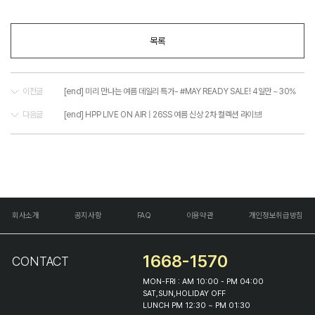
목록
이전글
[end] 미리 만나는 여름 데일리 특가- #MAY READY SALE! 4일만 ~30%
다음글
[end] HPP LIVE ON AIR | 26SS 여름 신상 2차 컬렉션 라이브!
회사소개
공지사항
FAQ
이용약관
개인정보취급방침
1668-1570
CONTACT
MON-FRI : AM 10:00 - PM 04:00
SAT,SUN,HOLIDAY OFF
LUNCH PM 12:30 ~ PM 01:30