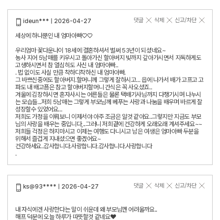
댓글
삭제
신고/차단
ideun*** | 2026-04-27
세상에 하나뿐인 내 엄마아빠♡♡
우리엄마 꽃다운나이 18세에 결혼하셔서 벌써 53년이 되셨네요~
농사 지어 5남매를 키우시고 돌아가신 할아버지 빚까지 갚아가시면서 지독하게도
고생하시면서 참 열심히도 사신 내 엄마아빠..
. 법 없이도 사실 만큼 착하디착하신 내 엄마아빠.
그 바쁘신중에도 할아버지.할머니께 그렇게 잘하시고... 읍에 나가서 배가 고프고 고
파도 내 배고픔은 참고 할아버지할머니 간식은 꼭 사오셨죠..
겨울에 김장하시면 혼자사시는 어른들은 물론 택배기사님까지 다챙기시며 나누시
는 모습들...저희 5남매는 그렇게 부모님께 베푸는 사랑과 나눔을 배우며 바르게 잘
성장할수 있었어요...
저희도 가정을 이뤄보니 이제서야 아주 조금은 알것 같아요..그렇지만 지금도 부모
님의 사랑을 배우는 중입니다,..그러니 저희곁에 건강하게 오래오래 계셔주세요~~
저희들 걱정은 하지마시고 이제는 여행도 다니시고 남은 여생은 엄마아빠 두분을
위해서 즐겁게 지내셨으면 좋겠어요~
건강하세요..감사합니다.사랑합니다.감사합니다.사랑합니다
.
댓글
삭제
신고/차단
ks@93**** | 2026-04-27
내 자식에겐 사랑한다는 말이 쉬운데 왜 부모님껜 어려울까요..
해프 덕분에 오늘 하루가 따뜻할것 같네요❤️