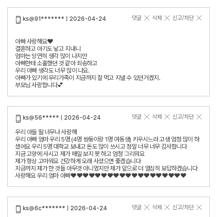
댓글
삭제
신고/차단
ks@91******* | 2026-04-24
아빠 사랑해요❤️
결혼하고 아기도 낳고 지내니
엄마는 당연히 생각 많이 나지만
아빠한테 소홀했던 것 같아 죄송하고
우리 아빠 생각도 너무 많이 나요.
아빠가 있기에 우리가족이 지금까지 잘 먹고 지낼 수 있던거겠지.
부모님 사랑합니다💕
댓글
삭제
신고/차단
ks@56***** | 2026-04-24
우리 아들 딸 너무나 사랑해
우리 아빠 엄마 우리 5명 (4명 쌍둥이랑 1명 여동생) 키우시느라 고생 엄청 많이 하
셌어요 우리 5명 대학교 보내고 돈도 많이 쓰시고 정말 너무 너무 감사합니다
지금 고향에 사시고 제가 매일 보지 못 하고 엄청 그리워요
제가 항상 고마워요 건강하게 오래 사셨으면 좋겠습니다
지금까지 제가 한 것들 아무것 아니였지만 제가 앞으로 더 열심히 보답하겠습니다
사랑해요 우리 엄마 아빠❤️❤️❤️❤️❤️❤️❤️❤️❤️❤️❤️❤️❤️❤️❤️❤️❤️❤️❤️
댓글
삭제
신고/차단
ks@6c******* | 2026-04-24