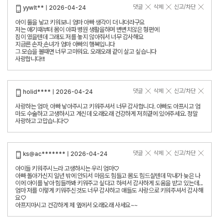
댓글
삭제
신고/차단
yywlt** | 2026-04-24
아이 둘을 낳고 키워보니 엄마 아빠 생각이 더 나더라구요
저는 애기때부터 몸이 아파 병원 생활을하며 변변치않은 형편에
짐이 였을텐데 그래도 저를 놓지 않아줘서 너무 감사해요
지금른 손자,손녀가 엄마 아빠의 행복입니다
그 모습을 볼때면 너무 고마워요. 오래오래 같이 살고 싶습니다
사랑합니다!!!
댓글
삭제
신고/차단
holid**** | 2026-04-24
사랑하는 엄마, 아빠 낳아주시고 키워주셔서 너무 감사합니다. 아빠도 아프시고 엄
마도 수술하고 고생하시고 계신데 오래오래 건강하게 저희곁에 있어주세요. 정말
사랑하고 고맙습니다♡
댓글
삭제
신고/차단
ks@ac******* | 2026-04-24
아이들 키워주시느라 고생하시는 우리 엄마♡
아빠 돌아가신지 일년 밖에 안되서 마음도 힘들고 몸도 힘드실텐데 막내가 늦은 나
이에 아이를 낳아 힘들까봐 키워주고 싶다고 하셔서 감사하게 도움을 받고 있는데...
엄마 저를 이렇게 키워주신것도 너무 감사하고 애들도 사랑으로 키워주셔서 감사해
요♡
아프지마시고 건강하게 제 옆에서 오래오래 사세요~~