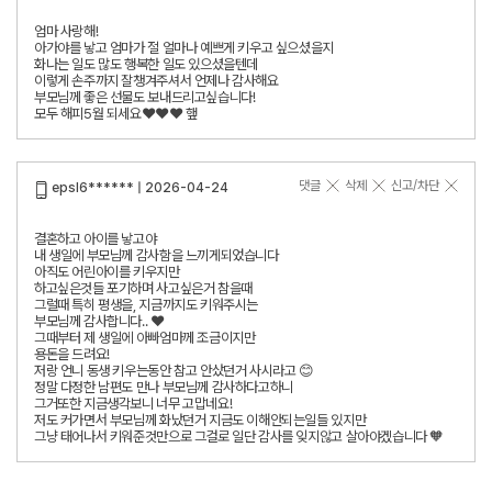
엄마 사랑해!
아가야를 낳고 엄마가 절 얼마나 예쁘게 키우고 싶으셨을지
화나는 일도 많도 행복한 일도 있으셨을텐데
이렇게 손주까지 잘챙겨주셔서 언제나 감사해요
부모님께 좋은 선물도 보내드리고싶습니다!
모두 해피5월 되세요❤️❤️❤️ 햎
댓글
삭제
신고/차단
epsl6****** | 2026-04-24
결혼하고 아이를 낳고야
내 생일에 부모님께 감사함을 느끼게되었습니다
아직도 어린아이를 키우지만
하고싶은것들 포기하며 사고싶은거 참을때
그럴때 특히 평생을, 지금까지도 키워주시는
부모님께 감사합니다.. ❤️
그때부터 제 생일에 아빠엄마께 조금이지만
용돈을 드려요!
저랑 언니 동생 키우는동안 참고 안샀던거 사시라고 😊
정말 다정한 남편도 만나 부모님께 감사하다고하니
그거또한 지금생각보니 너무 고맙네요!
저도 커가면서 부모님께 화났던거 지금도 이해안되는일들 있지만
그냥 태어나서 키워준것만으로 그걸로 일단 감사를 잊지않고 살아야겠습니다 🧡