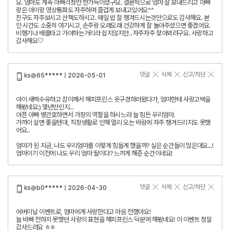
요. 엄마도 계속 아빠걱정만 한가득이셨구요. 결론적으로 엄마 잘 보내드리고 아빠
랑은 아이랑 영상통화도 자주하며 즐겁게 보내고있어요^^
친구도 자주보시고 산책도하시고. 매일 밥 잘 챙겨드시는것만으로도 감사해요. 본
인 시간도 소중히 여기시고, 손주랑 오래오래 건강하게 잘 놀아주셨으면 좋겠어요.
비행기나 배를타고 가야하는거리라 쉽지않지만.. 자주자주 찾아뵈려구요. 사랑하고
감사해요🤍
댓글
삭제
신고/차단
ks@65***** | 2026-05-01
아이 새벽수유하고 잠이깨서 해피프린스 옷구경하러왔다가, 엄마한테 사랑고백을
해봤네요:) 몇년만인지...
아픈 아빠 병간호하면서 가장의 역할을 하시느라 늘 힘든 우리엄마.
가까이 살면 좋을텐데, 직장생활로 인해 멀리 오는 바람에 자주 챙겨드리지도 못했
어요..
엄마가 된 지금, 나도 우리엄마를 이렇게 힘들게 했을까? 싶은 순간들이 많은데요...!
엄마이기 이전에 나도 우리 엄마 딸이다? 느끼게 해준 순간이네요!
댓글
삭제
신고/차단
ks@b0***** | 2026-04-30
어버이날 이벤트로, 엄마에게 사랑한다고 마음 전했아요!
늘 바빠 전하지 못했던 사랑의 표현을 해피프린스 덕분에 해봤네요! 이 이벤트 정말
감사드려요 ㅎㅎ