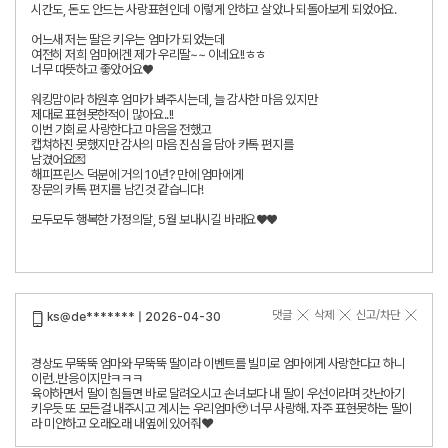
시간도, 돈도 안드는 사랑표현인데 이렇게 안하고 살았나 되돌아보게 되었어요.
어느새 저는 딸은 키우는 엄마가 되었는데
여전히 저희 엄마에겐 제가 우리딸~~ 이네요!!ㅎㅎ
너무 따뜻하고 좋았어요♥️
워킹맘이라 하원후 엄마가 봐주시는데, 늘 감사한 마음 있지만
제대로 표현못한적이 많아요..!!
이번 기회로 사랑한다고 마음을 전했고
캡쳐하진 못했지만 감사의 마음 진심을 담아 카톡 편지를
남겼어요💌
해피프린스 덕분에 거의 10년? 만에 엄마에게
장문의 카톡 편지를 남긴것 같습니다!
모두모두 행복한 가정의달, 5월 보내시길 바래요♥️♥️
댓글
삭제
신고/차단
ks@de******* | 2026-04-30
경상도 무뚝뚝 엄마와 무뚝뚝 딸이라 이벤트를 빌미로 엄마에게 사랑한다고 하니
이런..반응이지만ㅋㅋㅋ
육아하면서 딸이 힘들면 바로 달려오시고 손녀보다 내 딸이 우선이라며 갓난아기
키우듯 또 모든걸 내주시고 계시는 우리엄마🥹 너무 사랑해. 자주 표현못하는 딸이
라 미안하고 오래오래 내옆에 있어줘❤️