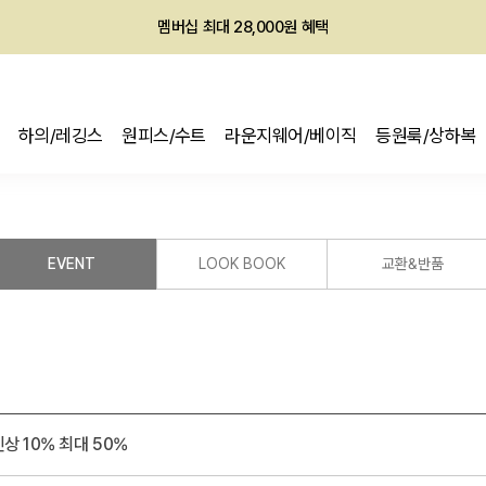
회원전용 아울렛, 가입하면 ~60% 할인!
멤버십 최대 28,000원 혜택
하의/레깅스
원피스/수트
라운지웨어/베이직
등원룩/상하복
EVENT
LOOK BOOK
교환&반품
름 신상 10% 최대 50%