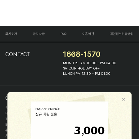
회사소개
공지사항
FAQ
이용약관
개인정보취급방침
1668-1570
CONTACT
MON-FRI : AM 10:00 - PM 04:00
SAT,SUN,HOLIDAY OFF
LUNCH PM 12:30 ~ PM 01:30
COMPANY INFO
상호
(주)해피프린스
대표
이화진
TEL
1668-1570
E-MAIL
help@happyprince.co.kr
주소
서울시 종로구 이화장길 46
사업자등록번호
366-86-00898