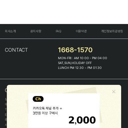
회사소개
공지사항
FAQ
이용약관
개인정보취급방침
1668-1570
CONTACT
MON-FRI : AM 10:00 - PM 04:00
SAT,SUN,HOLIDAY OFF
LUNCH PM 12:30 ~ PM 01:30
COMPANY INFO
상호
(주)해피프린스
대표
이화진
TEL
1668-1570
E-MAIL
help@happyprince.co.kr
주소
서울시 종로구 이화장길 46
사업자등록번호
366-86-00898