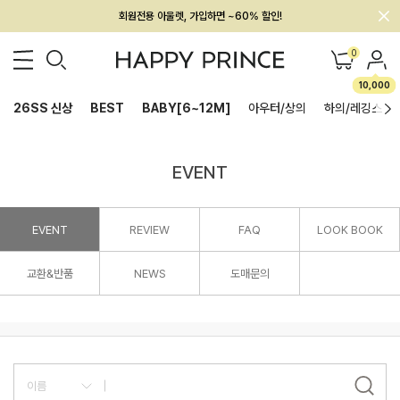
회원전용 아울렛, 가입하면 ~60% 할인!
멤버십 최대 28,000원 혜택
0
10,000
26SS 신상
BEST
BABY[6~12M]
아우터/상의
하의/레깅스
EVENT
EVENT
REVIEW
FAQ
LOOK BOOK
교환&반품
NEWS
도매문의