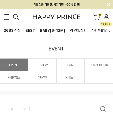
회원전용 아울렛, 가입하면 ~60% 할인!
멤버십 최대 28,000원 혜택
0
10,000
26SS 신상
BEST
BABY[6~12M]
아우터/상의
하의/레깅스
EVENT
EVENT
REVIEW
FAQ
LOOK BOOK
교환&반품
NEWS
도매문의