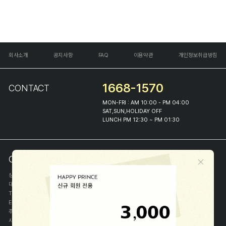
회사소개
공지사항
FAQ
이용약관
개인정보취급방침
1668-1570
CONTACT
MON-FRI : AM 10:00 - PM 04:00
SAT,SUN,HOLIDAY OFF
LUNCH PM 12:30 ~ PM 01:30
COMPANY INFO
상호
(주)해피프린스
대표
이화진
TEL
1668-1570
E-MAIL
help@happyprince.co.kr
주소
서울시 종로구 이화장길 46
사업자등록번호
366-86-00898