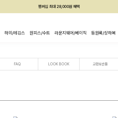
멤버십 최대 28,000원 혜택
하의/레깅스
원피스/수트
라운지웨어/베이직
등원룩/상하복
FAQ
LOOK BOOK
교환&반품