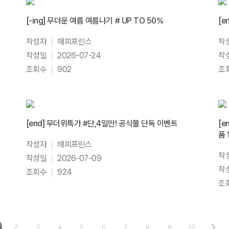
[-ing] 무더운 여름 여름나기 # UP TO 50%
[e
작성자
해피프린스
작
작성일
2026-07-24
작
조회수
902
조
[end] 무더위특가 #단,4일만! 공식몰 단독 이벤트
[e
품 
작성자
해피프린스
작
작성일
2026-07-09
작
조회수
924
조
2
3
4
5
6
7
8
9
10