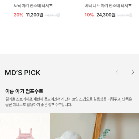
토닉 아기 민소매 티셔츠
베티 니트 아기 민소매 티셔츠
20%
11,200원
10%
24,300원
14,000원
27,000원
MD’S P!CK
아롬 아기 점프수트
컬러별 스트라이프 패턴이 돋보이면서 하단에 트임 스냅으로 실용성을 더해주고, 단독은
물론 이너로도 활용하기 좋은 점프수트입니다.