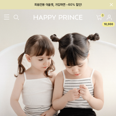
회원전용 아울렛, 가입하면 ~60% 할인!
멤버십 최대 28,000원 혜택
0
10,000
26SS 신상
BEST
BABY[6~12M]
아우터/상의
하의/레깅스