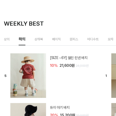
WEEKLY BEST
하의
상의
상하복
베이직
원피스
바디수트
모자
[SIZE ~6Y] 델린 린넨 바지
10%
21,600원
24,000원
듀이 아기 바지
20%
15,200원
19,000원