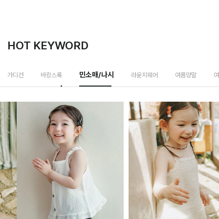
HOT KEYWORD
민소매/나시
가디건
바캉스룩
라운지웨어
여름양말
여