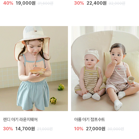
40%
19,000원
30%
22,400원
31,600원
32,000원
렌디 아기 라운지웨어
아롬 아기 점프수트
30%
14,700원
10%
27,000원
21,000원
30,000원