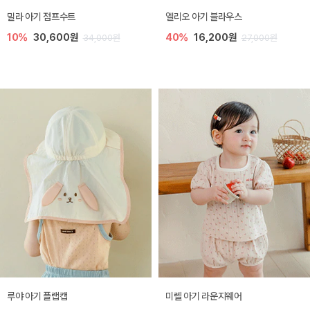
밀라 아기 점프수트
엘리오 아기 블라우스
10%
30,600원
40%
16,200원
34,000원
27,000원
루야 아기 플랩캡
미렐 아기 라운지웨어