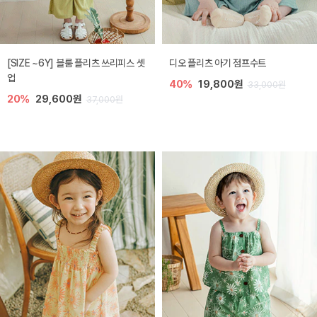
[SIZE ~6Y] 블룸 플리츠 쓰리피스 셋
디오 플리츠 아기 점프수트
업
40%
19,800원
33,000원
20%
29,600원
37,000원