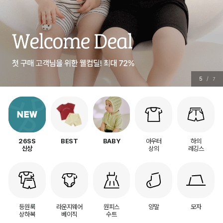
5
/
7
아우터
하의
26SS
BEST
BABY
상의
레깅스
신상
등원룩
라운지웨어
원피스
양말
모자
상하복
베이직
수트