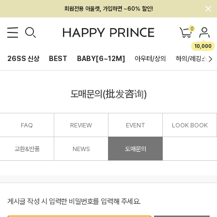
회원전용 아울렛, 가입하면 ~60% 할인!
멤버십 최대 28,000원 혜택
0
10,000
26SS 신상
BEST
BABY[6~12M]
아우터/상의
하의/레깅스
도매문의(批发咨询)
FAQ
REVIEW
EVENT
LOOK BOOK
교환&반품
NEWS
도매문의
게시글 작성 시 입력한 비밀번호를 입력해 주세요.