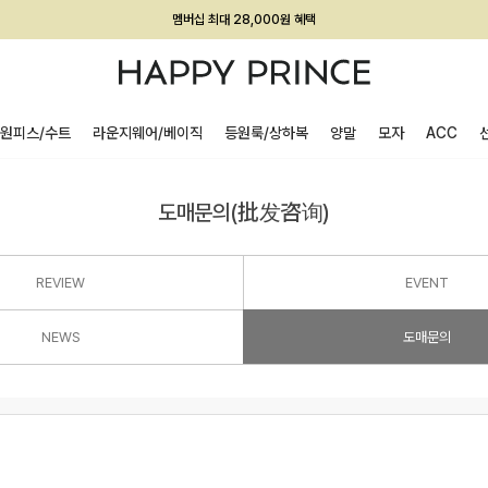
멤버십 최대 28,000원 혜택
원피스/수트
라운지웨어/베이직
등원룩/상하복
양말
모자
ACC
도매문의(批发咨询)
REVIEW
EVENT
NEWS
도매문의