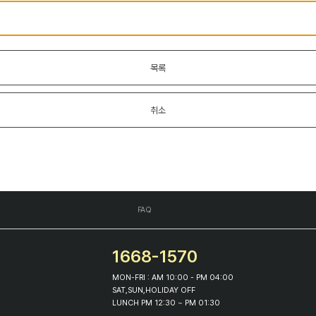
목록
취소
FAQ
1668-1570
MON-FRI : AM 10:00 - PM 04:00
SAT,SUN,HOLIDAY OFF
LUNCH PM 12:30 ~ PM 01:30