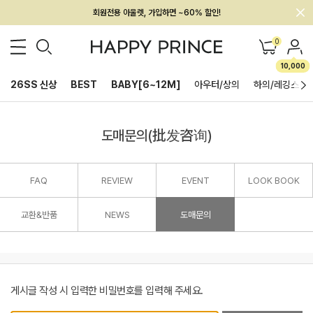
회원전용 아울렛, 가입하면 ~60% 할인!
멤버십 최대 28,000원 혜택
0
10,000
26SS 신상
BEST
BABY[6~12M]
아우터/상의
하의/레깅스
도매문의(批发咨询)
FAQ
REVIEW
EVENT
LOOK BOOK
교환&반품
NEWS
도매문의
게시글 작성 시 입력한 비밀번호를 입력해 주세요.