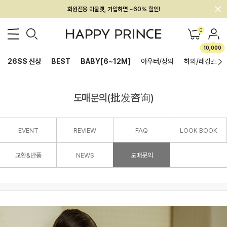
회원전용 아울렛, 가입하면 ~60% 할인!
멤버십 최대 28,000원 혜택
0
10,000
26SS 신상
BEST
BABY[6~12M]
아우터/상의
하의/레깅스
도매문의(批发咨询)
EVENT
REVIEW
FAQ
LOOK BOOK
교환&반품
NEWS
도매문의