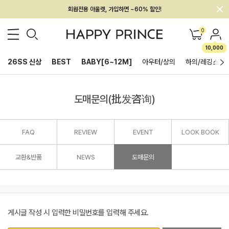
회원전용 아울렛, 가입하면 ~60% 할인!
멤버십 최대 28,000원 혜택
0
10,000
26SS 신상
BEST
BABY[6~12M]
아우터/상의
하의/레깅스
도매문의(批发咨询)
FAQ
REVIEW
EVENT
LOOK BOOK
교환&반품
NEWS
도매문의
게시글 작성 시 입력한 비밀번호를 입력해 주세요.