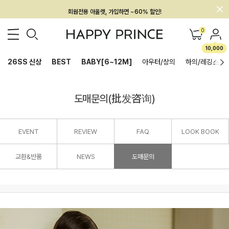
회원전용 아울렛, 가입하면 ~60% 할인!
멤버십 최대 28,000원 혜택
0
10,000
26SS 신상
BEST
BABY[6~12M]
아우터/상의
하의/레깅스
도매문의(批发咨询)
EVENT
REVIEW
FAQ
LOOK BOOK
교환&반품
NEWS
도매문의