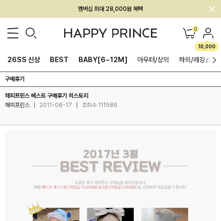
회원전용 아울렛, 가입하면 ~60% 할인!
멤버십 최대 28,000원 혜택
0
10,000
26SS 신상
BEST
BABY[6~12M]
아우터/상의
하의/레깅스
구매후기
해피프린스 베스트 구매후기 히스토리
해피프린스
|
2011-08-17
|
조회수 111586