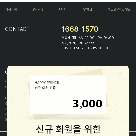
회사소개
공지사항
FAQ
이용약관
개인정보취급방침
1668-1570
CONTACT
MON-FRI : AM 10:00 - PM 04:00
SAT,SUN,HOLIDAY OFF
LUNCH PM 12:30 ~ PM 01:30
COMPANY INFO
상호
(주)해피프린스
대표
이화진
TEL
1668-1570
E-MAIL
help@happyprince.co.kr
주소
서울시 종로구 이화장길 46
사업자등록번호
366-86-00898
개인정보관리자
이화진
통신판매신고번호
제 2018-서울종로-1384 호
[사업자정보확인]