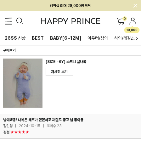
멤버십 최대 28,000원 혜택
0
10,000
26SS 신상
BEST
BABY[6~12M]
아우터/상의
하의/레깅스
구매후기
[SIZE ~6Y] 소프니 실내복
자세히 보기
넘예뾰옹! 내복은 해프가 쫀쫀하고 재질도 좋고 넘 좋아용
김민경
|
2024-10-15
|
조회수 23
평점
★★★★★