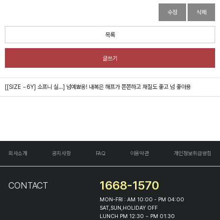
수정
삭제
목록
글쓰기
[[SIZE ~6Y] 소프니 실...]
넘예뾰옹! 내복은 해프가 쫀쫀하고 재질도 좋고 넘 좋아용
회사소개
공지사항
FAQ
이용약관
개인정보취급방침
1668-1570
CONTACT
MON-FRI : AM 10:00 - PM 04:00
SAT,SUN,HOLIDAY OFF
LUNCH PM 12:30 ~ PM 01:30