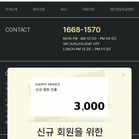
회사소개
공지사항
FAQ
이용약관
개인정보취급방침
1668-1570
CONTACT
MON-FRI : AM 10:00 - PM 04:00
SAT,SUN,HOLIDAY OFF
LUNCH PM 12:30 ~ PM 01:30
COMPANY INFO
상호
(주)해피프린스
대표
이화진
TEL
1668-1570
E-MAIL
help@happyprince.co.kr
주소
서울시 종로구 이화장길 46
사업자등록번호
366-86-00898
개인정보관리자
이화진
통신판매신고번호
제 2018-서울종로-1384 호
[사업자정보확인]