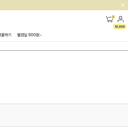
0
10,000
선물하기
웰컴딜 900원~