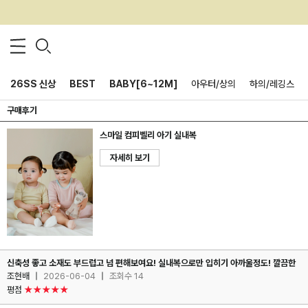
26SS 신상
BEST
BABY[6~12M]
아우터/상의
하의/레깅스
구매후기
스마일 컴피벨리 아기 실내복
자세히 보기
신축성 좋고 소재도 부드럽고 넘 편해보여요! 실내복으로만 입히기 아까울정도! 깔끔한
조현배
|
2026-06-04
|
조회수 14
평점
★★★★★