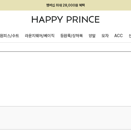
멤버십 최대 28,000원 혜택
원피스/수트
라운지웨어/베이직
등원룩/상하복
양말
모자
ACC