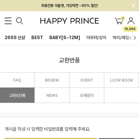
회원전용 아울렛, 가입하면 ~60% 할인!
멤버십 최대 28,000원 혜택
0
10,000
26SS 신상
BEST
BABY[6~12M]
아우터/상의
하의/레깅스
교환반품
FAQ
REVIEW
EVENT
LOOK BOOK
교환&반품
NEWS
도매문의
게시글 작성 시 입력한 비밀번호를 입력해 주세요.