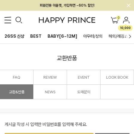
회원전용 아울렛, 가입하면 ~60% 할인!
멤버십 최대 28,000원 혜택
0
10,000
26SS 신상
BEST
BABY[6~12M]
아우터/상의
하의/레깅스
교환반품
FAQ
REVIEW
EVENT
LOOK BOOK
교환&반품
NEWS
도매문의
게시글 작성 시 입력한 비밀번호를 입력해 주세요.