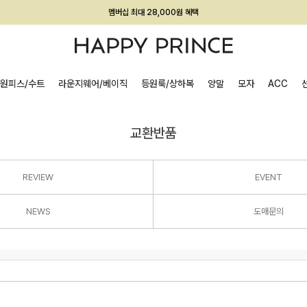
회원전용 아울렛, 가입하면 ~60% 할인!
멤버십 최대 28,000원 혜택
원피스/수트
라운지웨어/베이직
등원룩/상하복
양말
모자
ACC
교환반품
REVIEW
EVENT
NEWS
도매문의