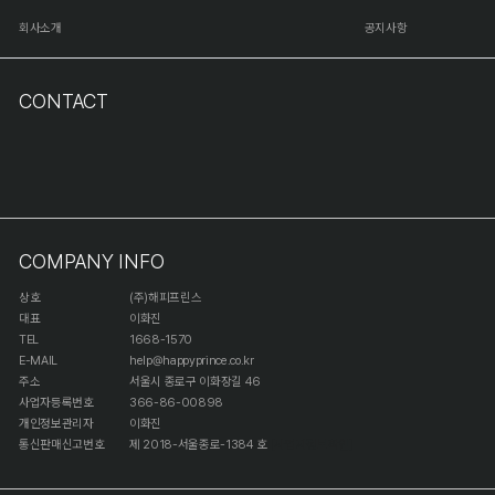
회사소개
공지사항
CONTACT
COMPANY INFO
상호
(주)해피프린스
대표
이화진
TEL
1668-1570
E-MAIL
help@happyprince.co.kr
주소
서울시 종로구 이화장길 46
사업자등록번호
366-86-00898
개인정보관리자
이화진
통신판매신고번호
제 2018-서울종로-1384 호
[사업자정보확인]