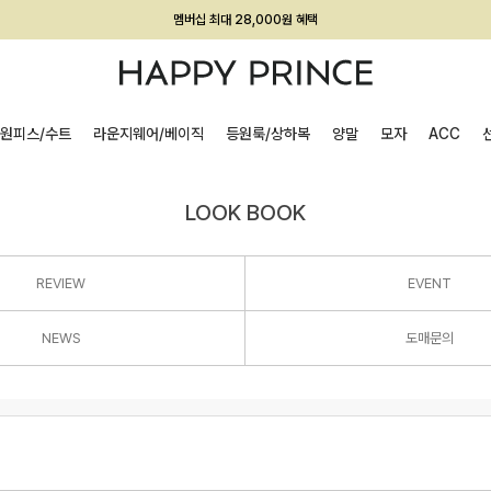
회원전용 아울렛, 가입하면 ~60% 할인!
멤버십 최대 28,000원 혜택
원피스/수트
라운지웨어/베이직
등원룩/상하복
양말
모자
ACC
LOOK BOOK
REVIEW
EVENT
NEWS
도매문의