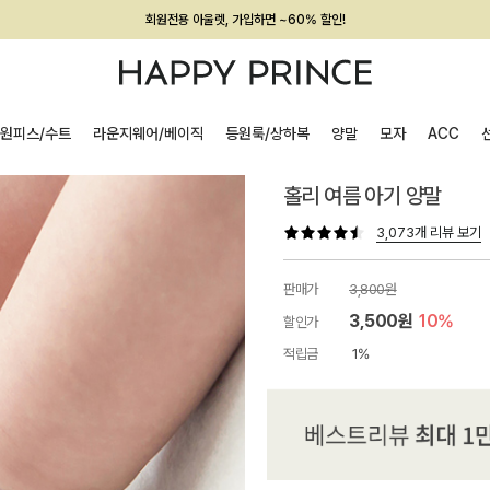
회원전용 아울렛, 가입하면 ~60% 할인!
멤버십 최대 28,000원 혜택
원피스/수트
라운지웨어/베이직
등원룩/상하복
양말
모자
ACC
홀리 여름 아기 양말
3,073개 리뷰 보기
판매가
3,800원
3,500원
10%
할인가
적립금
1%