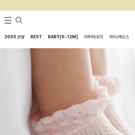
26SS 신상
BEST
BABY[6~12M]
아우터/상의
하의/레깅스