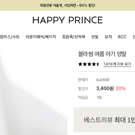
회원전용 아울렛, 가입하면 ~60% 할인!
멤버십 최대 28,000원 혜택
원피스/수트
라운지웨어/베이직
등원룩/상하복
양말
모자
ACC
블라썸 여름 아기 양말
1,818개 리뷰 보기
판매가
4,200원
3,400원
20%
할인가
적립금
1%