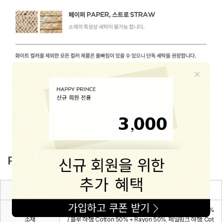
PRODUCT INFO
종류
아기 모자
겉감: Cotton 100% / 안감: Polyester 65% + Cotton 35%
소재
/ 블루 하챙: Cotton 50% + Rayon 50%, 페일핑크 하챙: Cot