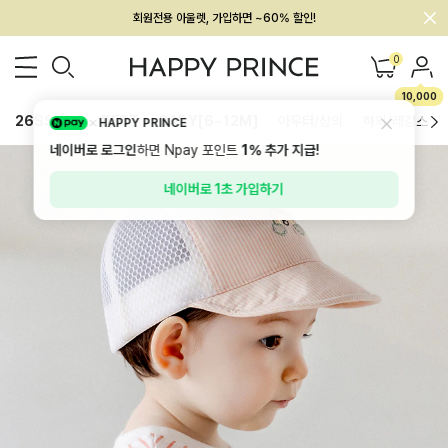
회원전용 아울렛, 가입하면 ~60% 할인!
멤버십 최대 28,000원 혜택
0
10,000
26SS 신상
BEST
BABY[6~12M]
아우터/상의
하의/레깅스
HAPPY PRINCE
네이버로 로그인
하면 Npay 포인트
1%
추가 지급!
네이버로 1초 가입하기