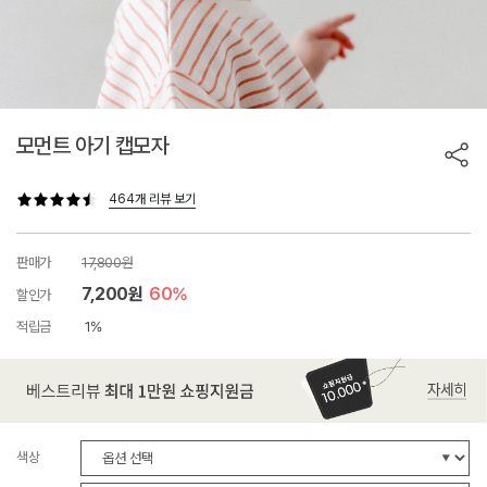
모먼트 아기 캡모자
464개 리뷰 보기
판매가
17,800원
7,200원
60%
할인가
적립금
1%
색상