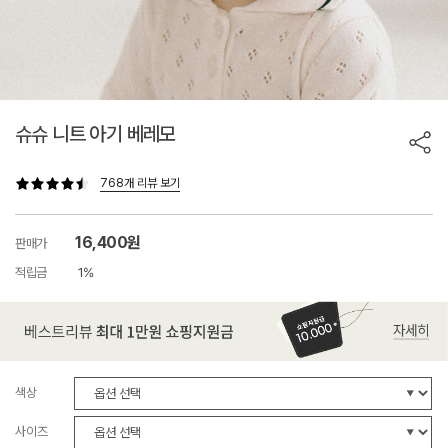
슈슈 니트 아기 베레모
768개 리뷰 보기
16,400원
판매가
적립금
1%
색상
사이즈