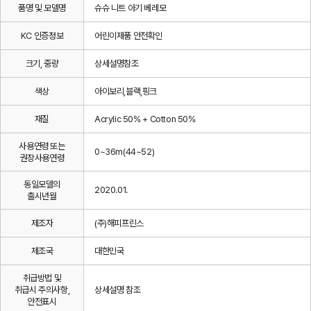
품명 및 모델명
슈슈 니트 아기 베레모
KC 인증정보
어린이제품 안전확인
크기, 중량
상세설명참조
색상
아이보리,블랙,핑크
재질
Acrylic 50% + Cotton 50%
사용연령 또는
0~36m(44~52)
권장사용연령
동일모델의
2020.01.
출시년월
제조자
(주)해피프린스
제조국
대한민국
취급방법 및
취급시 주의사항,
상세설명 참조
안전표시