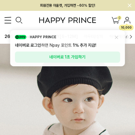
회원전용 아울렛, 가입하면 ~60% 할인!
멤버십 최대 28,000원 혜택
0
10,000
26SS 신상
BEST
BABY[6~12M]
아우터/상의
하의/레깅스
HAPPY PRINCE
네이버로 로그인
하면 Npay 포인트
1%
추가 지급!
네이버로 1초 가입하기