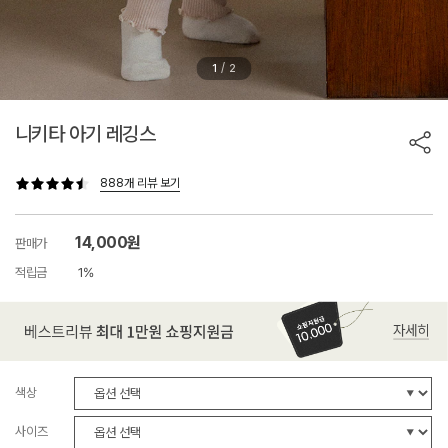
/
1
2
니키타 아기 레깅스
888개 리뷰 보기
14,000원
판매가
적립금
1%
색상
사이즈