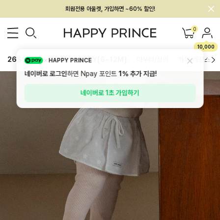
멤버십 최대 28,000원 혜택
0
10,000
26SS 신상
BEST
BABY[6~12M]
아우터/상의
하의/레깅스
HAPPY PRINCE
네이버로 로그인
하면 Npay 포인트
1%
추가 지급!
네이버로 1초 가입하기