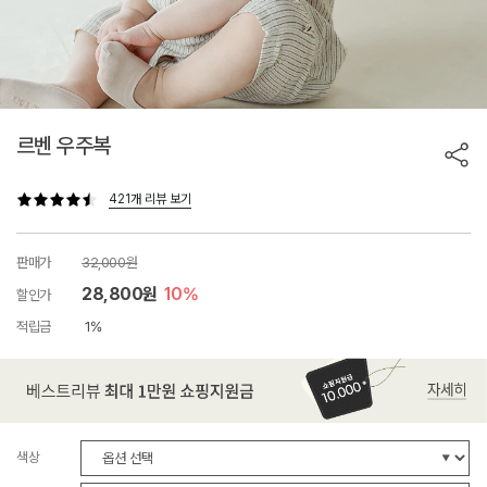
르벤 우주복
421개 리뷰 보기
판매가
32,000원
28,800원
10%
할인가
적립금
1%
색상