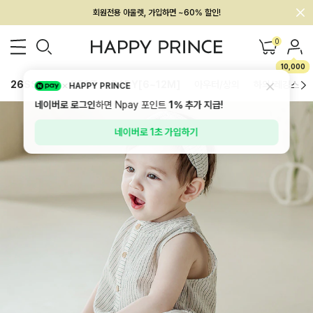
회원전용 아울렛, 가입하면 ~60% 할인!
멤버십 최대 28,000원 혜택
0
10,000
26SS 신상
BEST
BABY[6~12M]
아우터/상의
하의/레깅스
HAPPY PRINCE
네이버로 로그인
하면 Npay 포인트
1%
추가 지급!
네이버로 1초 가입하기