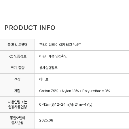
PRODUCT INFO
품명 및 모델명
프리미엄 메이 아기 레깅스세트
KC 인증정보
어린이제품 안전확인
크기, 중량
상세설명참조
색상
아이보리
재질
Cotton 79% + Nylon 18% + Polyurethane 3%
사용연령 또는
0~12m(S),12~24m(M),24m~4Y(L)
권장사용연령
동일모델의
2025.08
출시년월