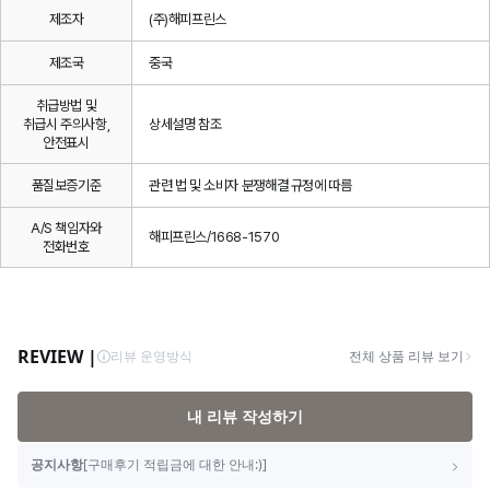
제조자
(주)해피프린스
제조국
중국
취급방법 및
취급시 주의사항,
상세설명 참조
안전표시
품질보증기준
관련 법 및 소비자 분쟁해결 규정에 따름
A/S 책임자와
해피프린스/1668-1570
전화번호