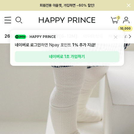
회원전용 아울렛, 가입하면 ~60% 할인!
멤버십 최대 28,000원 혜택
0
10,000
26SS 신상
BEST
BABY[6~12M]
아우터/상의
하의/레깅스
HAPPY PRINCE
네이버로 로그인
하면 Npay 포인트
1%
추가 지급!
네이버로 1초 가입하기