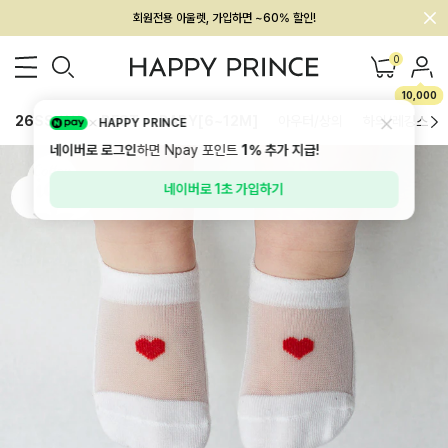
멤버십 최대 28,000원 혜택
0
10,000
26SS 신상
BEST
BABY[6~12M]
아우터/상의
하의/레깅스
HAPPY PRINCE
네이버로 로그인
하면 Npay 포인트
1%
추가 지급!
네이버로 1초 가입하기