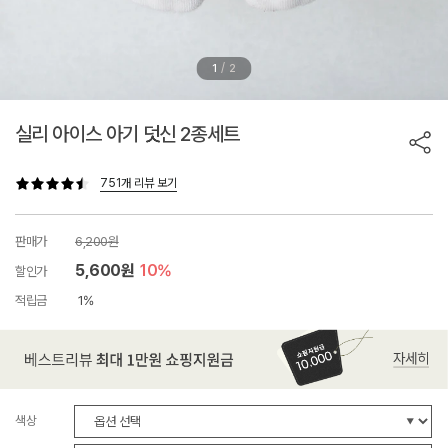
/
1
2
실리 아이스 아기 덧신 2종세트
751개 리뷰 보기
판매가
6,200원
5,600원
10%
할인가
적립금
1%
색상