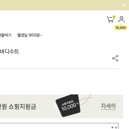
0
10,000
선물하기
웰컴딜 900원~
직 바디수트