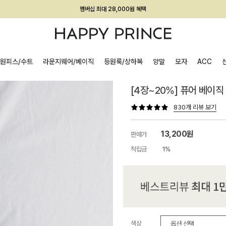
회원전용 아울렛, 가입하면 ~60% 할인!
멤버십 최대 28,000원 혜택
원피스/수트
라운지웨어/베이직
등원룩/상하복
양말
모자
ACC
[4장~20%] 퓨어 베이
830개 리뷰 보기
13,200원
판매가
적립금
1%
색상