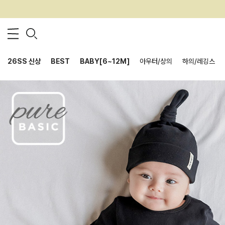
26SS 신상
BEST
BABY[6~12M]
아우터/상의
하의/레깅스