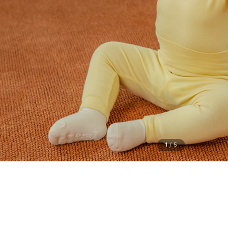
1
/
5