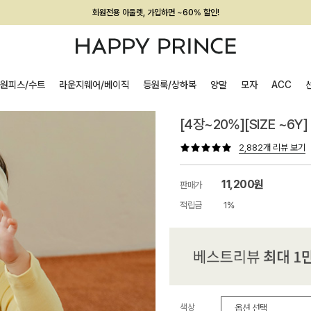
회원전용 아울렛, 가입하면 ~60% 할인!
멤버십 최대 28,000원 혜택
원피스/수트
라운지웨어/베이직
등원룩/상하복
양말
모자
ACC
[4장~20%][SIZE ~6
2,882개 리뷰 보기
11,200원
판매가
적립금
1%
색상