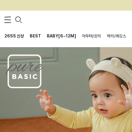
26SS 신상
BEST
BABY[6~12M]
아우터/상의
하의/레깅스