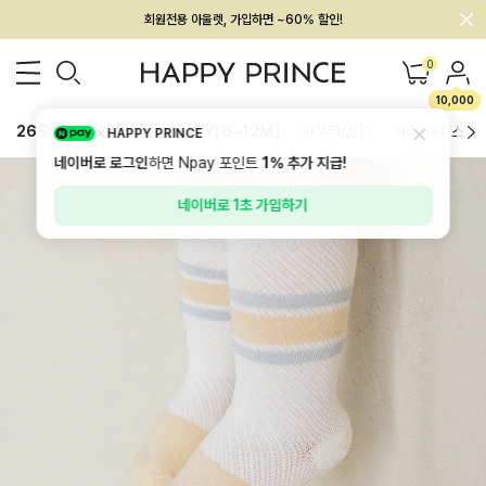
회원전용 아울렛, 가입하면 ~60% 할인!
멤버십 최대 28,000원 혜택
0
10,000
26SS 신상
BEST
BABY[6~12M]
아우터/상의
하의/레깅스
HAPPY PRINCE
네이버로 로그인
하면 Npay 포인트
1%
추가 지급!
네이버로 1초 가입하기