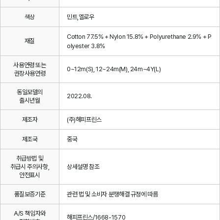
색상
민트,옐로우
Cotton 77.5% + Nylon 15.8% + Polyurethane 2.9% + P
재질
olyester 3.8%
사용연령 또는
0~12m(S), 12~24m(M), 24m~4Y(L)
권장사용연령
동일모델의
2022.08.
출시년월
제조자
(주)해피프린스
제조국
중국
취급방법 및
취급시 주의사항,
상세설명 참조
안전표시
품질보증기준
관련 법 및 소비자 분쟁해결 규정에 따름
A/S 책임자와
해피프린스/1668-1570