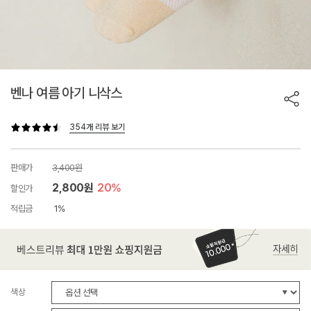
벤나 여름 아기 니삭스
354개 리뷰 보기
판매가
3,400원
2,800원
20%
할인가
적립금
1%
색상