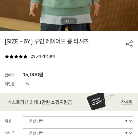
/
1
5
[SIZE ~6Y] 루얀 레이어드 롱 티셔츠
295개 리뷰 보기
15,000원
판매가
적립금
1%
색상
사이즈