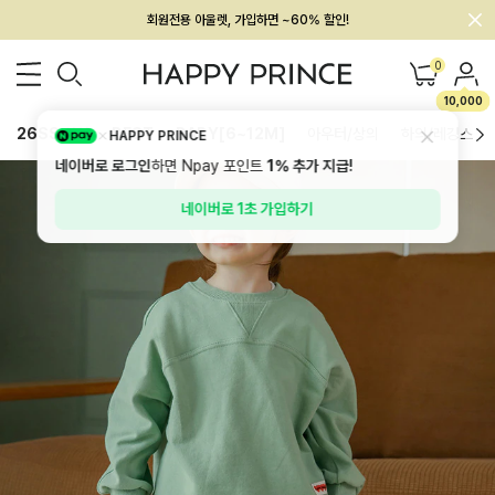
멤버십 최대 28,000원 혜택
0
10,000
26SS 신상
BEST
BABY[6~12M]
아우터/상의
하의/레깅스
HAPPY PRINCE
네이버로 로그인
하면 Npay 포인트
1%
추가 지급!
네이버로 1초 가입하기