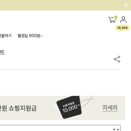
0
10,000
선물하기
웰컴딜 900원~
세트