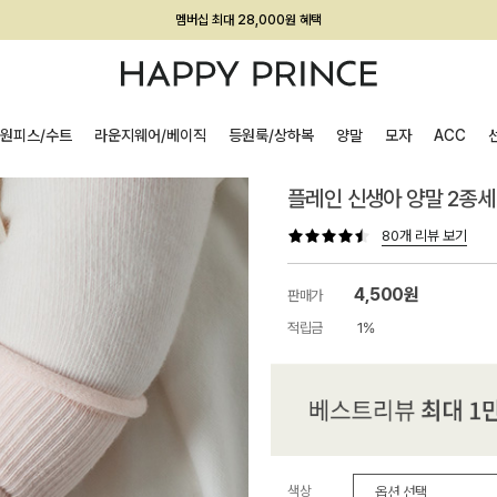
회원전용 아울렛, 가입하면 ~60% 할인!
멤버십 최대 28,000원 혜택
원피스/수트
라운지웨어/베이직
등원룩/상하복
양말
모자
ACC
플레인 신생아 양말 2종
80개 리뷰 보기
4,500원
판매가
적립금
1%
색상