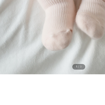
1
/
3