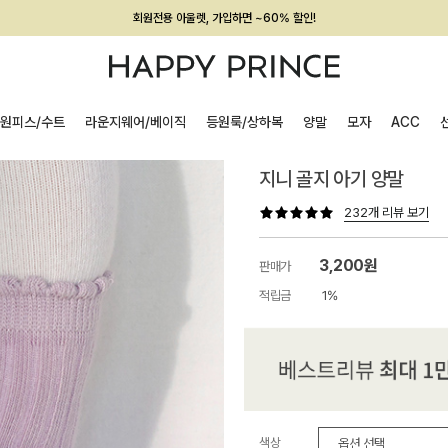
회원전용 아울렛, 가입하면 ~60% 할인!
멤버십 최대 28,000원 혜택
원피스/수트
라운지웨어/베이직
등원룩/상하복
양말
모자
ACC
지니 골지 아기 양말
232개 리뷰 보기
3,200원
판매가
적립금
1%
색상