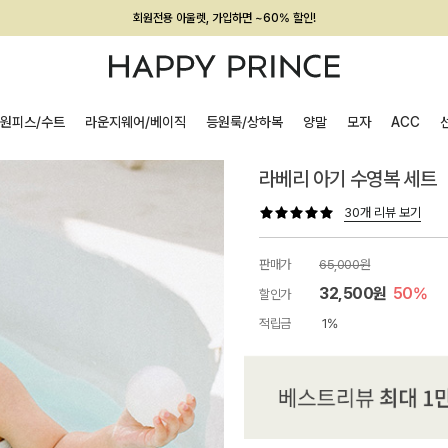
회원전용 아울렛, 가입하면 ~60% 할인!
멤버십 최대 28,000원 혜택
원피스/수트
라운지웨어/베이직
등원룩/상하복
양말
모자
ACC
라베리 아기 수영복 세트
30개 리뷰 보기
판매가
65,000원
32,500원
50%
할인가
적립금
1%