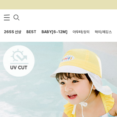
26SS 신상
BEST
BABY[6~12M]
아우터/상의
하의/레깅스