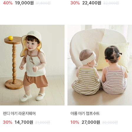
40%
19,000원
30%
22,400원
31,600원
32,000원
렌디 아기 라운지웨어
아롬 아기 점프수트
30%
14,700원
10%
27,000원
21,000원
30,000원