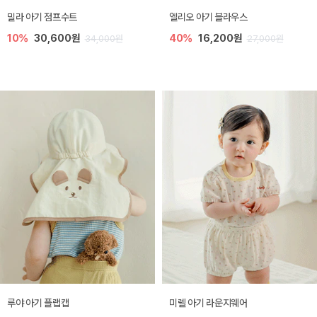
밀라 아기 점프수트
엘리오 아기 블라우스
10%
30,600원
40%
16,200원
34,000원
27,000원
루야 아기 플랩캡
미렐 아기 라운지웨어