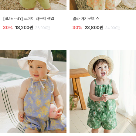
엘리오 아기 블라우스
엘로디 니트 아기 뷔스티에
40%
16,200원
40%
16,200원
00원
27,000원
27,00