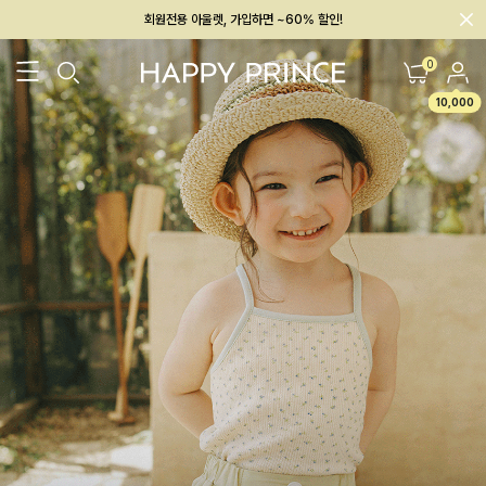
회원전용 아울렛, 가입하면 ~60% 할인!
멤버십 최대 28,000원 혜택
0
10,000
26SS 신상
BEST
BABY[6~12M]
아우터/상의
하의/레깅스