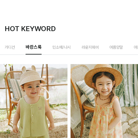
HOT KEYWORD
민소매/나시
가디건
바캉스룩
라운지웨어
여름양말
여