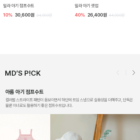
토닉 아기 민소매 티셔츠
베티 니트 아기 민소매 티셔
20%
11,200원
10%
24,300원
00원
14,000원
27,00
MD’S P!CK
아롬 아기 점프수트
컬러별 스트라이프 패턴이 돋보이면서 하단에 트임 스냅으로 실용성을 더해주고, 단독은
물론 이너로도 활용하기 좋은 점프수트입니다.