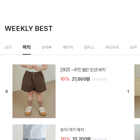
WEEKLY BEST
하의
상의
상하복
베이직
원피스
바디수트
모자
[SIZE ~6Y] 델린 린넨 바지
10%
21,600원
24,000원
듀이 아기 바지
20%
15,200원
19,000원