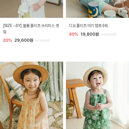
[SIZE ~6Y] 블룸 플리츠 쓰리피스 셋
디오 플리츠 아기 점프수트
업
40%
19,800원
33,000원
20%
29,600원
37,000원