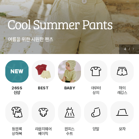
5
/
7
아우터
하의
26SS
BEST
BABY
상의
레깅스
신상
등원룩
라운지웨어
원피스
양말
모자
상하복
베이직
수트