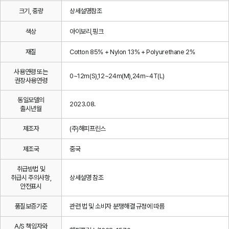
크기, 중량
상세설명참조
색상
아이보리,핑크
재질
Cotton 85% + Nylon 13% + Polyurethane 2%
사용연령 또는
0~12m(S),12~24m(M),24m~4T(L)
권장사용연령
동일모델의
2023.08.
출시년월
제조자
(주)해피프린스
제조국
중국
취급방법 및
취급시 주의사항,
상세설명 참조
안전표시
품질보증기준
관련 법 및 소비자 분쟁해결 규정에 따름
A/S 책임자와