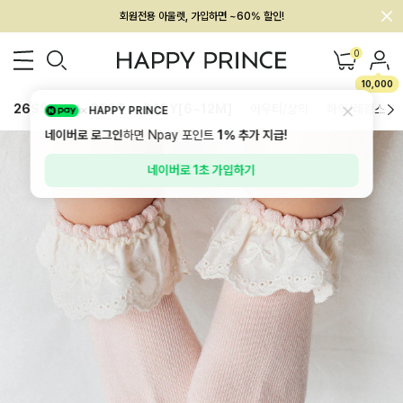
회원전용 아울렛, 가입하면 ~60% 할인!
멤버십 최대 28,000원 혜택
0
10,000
26SS 신상
BEST
BABY[6~12M]
아우터/상의
하의/레깅스
HAPPY PRINCE
네이버로 로그인
하면 Npay 포인트
1%
추가 지급!
네이버로 1초 가입하기