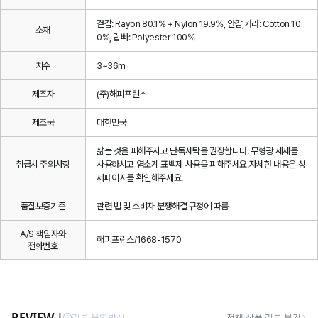
겉감: Rayon 80.1% + Nylon 19.9%, 안감,카라: Cotton 10
소재
0%, 랍빠: Polyester 100%
치수
3~36m
제조자
(주)해피프린스
제조국
대한민국
삶는 것을 피해주시고 단독세탁을 권장합니다. 무형광 세제를
취급시 주의사항
사용하시고 염소계 표백제 사용을 피해주세요.자세한 내용은 상
세페이지를 확인해주세요.
품질보증기준
관련 법 및 소비자 분쟁해결 규정에 따름
A/S 책임자와
해피프린스/1668-1570
전화번호