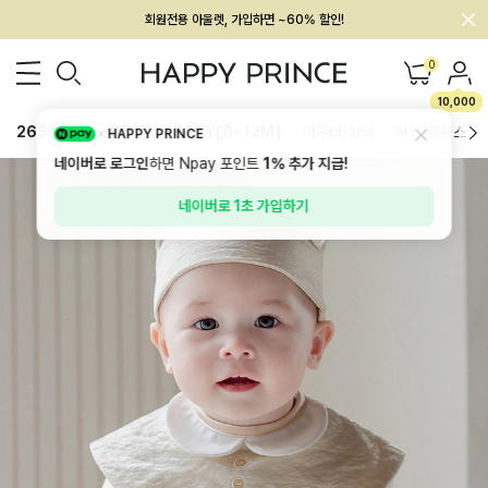
회원전용 아울렛, 가입하면 ~60% 할인!
멤버십 최대 28,000원 혜택
0
10,000
26SS 신상
BEST
BABY[6~12M]
아우터/상의
하의/레깅스
HAPPY PRINCE
네이버로 로그인
하면 Npay 포인트
1%
추가 지급!
네이버로 1초 가입하기