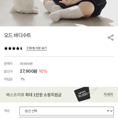
오드 바디수트
318개 리뷰 보기
판매가
31,000원
27,900원
10%
할인가
적립금
1%
색상