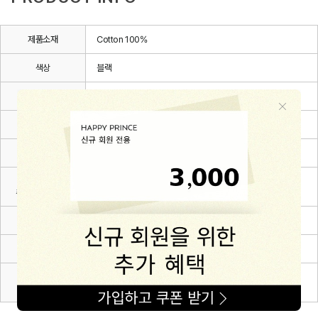
제품소재
Cotton 100%
색상
블랙
치수
3~6m(70),6~12m(80),12~24m(90),24~36m(100)
제조자
(주)해피프린스
제조국
대한민국
세탁방법 및
상세설명 참조
취급시 주의사항
제조연월
2026.03.
품질보증기준
관련 법 및 소비자 분쟁해결 규정에 따름
A/S 책임자와
해피프린스/1668-1570
전화번호