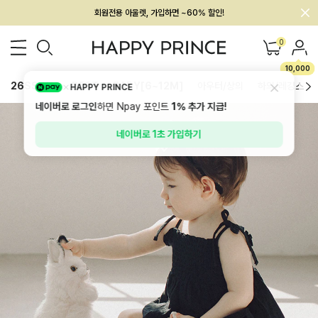
멤버십 최대 28,000원 혜택
0
10,000
26SS 신상
BEST
BABY[6~12M]
아우터/상의
하의/레깅스
HAPPY PRINCE
네이버로 로그인
하면 Npay 포인트
1%
추가 지급!
네이버로 1초 가입하기